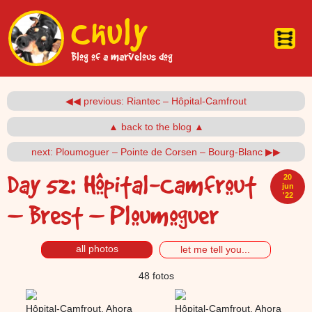
Pasar al contenido principal
Chuly
Blog of a marvelous dog
◀◀ previous: Riantec – Hôpital-Camfrout
▲ back to the blog ▲
next: Ploumoguer – Pointe de Corsen – Bourg-Blanc ▶▶
Day 52:
Hôpital-Camfrout
20
jun
'22
– Brest – Ploumoguer
all photos
let me tell you...
48 fotos
Hôpital-Camfrout. Ahora
Hôpital-Camfrout. Ahora