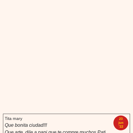
Tita mary
23
jun
Que bonita ciudad!!!
'22
Que arte, dile a papi que te compre muchos Pati