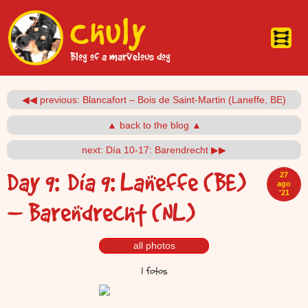
Pasar al contenido principal
Chuly
Blog of a marvelous dog
◀◀ previous: Blancafort – Bois de Saint-Martin (Laneffe, BE)
▲ back to the blog ▲
next: Día 10-17: Barendrecht ▶▶
Day 9:
Día 9: Laneffe (BE)
27
ago
'21
– Barendrecht (NL)
all photos
1 fotos