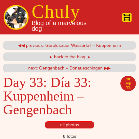
Pasar al contenido principal
Chuly
Blog of a marvelous
dog
◀◀ previous: Geroldsauer Wasserfall – Kuppenheim
▲ back to the blog ▲
next: Gengenbach – Donaueschingen ▶▶
Day 33:
Día 33:
20
sep
'21
Kuppenheim –
Gengenbach
all photos
8 fotos