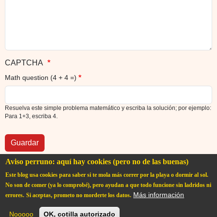
CAPTCHA
Math question (4 + 4 =)
Resuelva este simple problema matemático y escriba la solución; por ejemplo:
Para 1+3, escriba 4.
Aviso perruno: aquí hay cookies (pero no de las buenas)
Este blog usa cookies para saber si te mola más correr por la playa o dormir al sol.
No son de comer (ya lo comprobé), pero ayudan a que todo funcione sin ladridos ni
Más información
errores.
Si aceptas, prometo no morderte los datos.
User account menu
Iniciar sesión
Nooooo
OK, cotilla autorizado