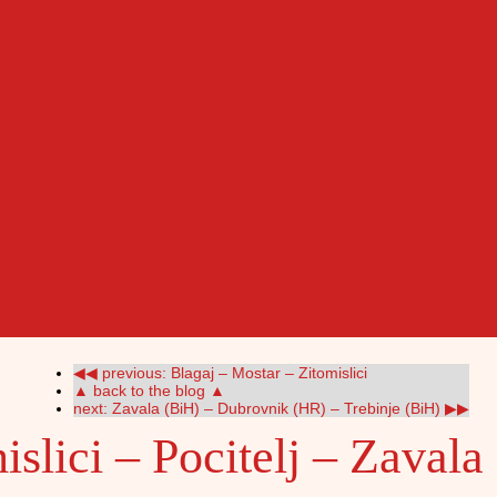
◀◀ previous: Blagaj – Mostar – Zitomislici
▲ back to the blog ▲
next: Zavala (BiH) – Dubrovnik (HR) – Trebinje (BiH) ▶▶
slici – Pocitelj – Zavala