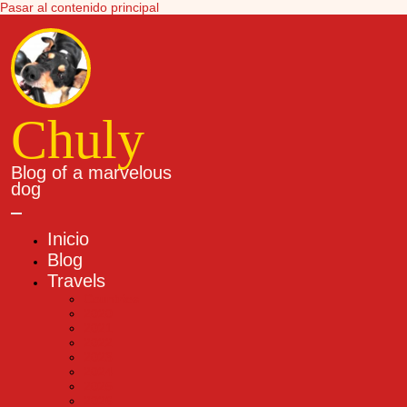
Pasar al contenido principal
Chuly
Blog of a marvelous
dog
Inicio
Main
Blog
Travels
navigation
Countries
2020
2021
2022
2023
2024
2025
2026