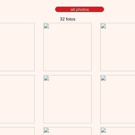
all photos
32 fotos