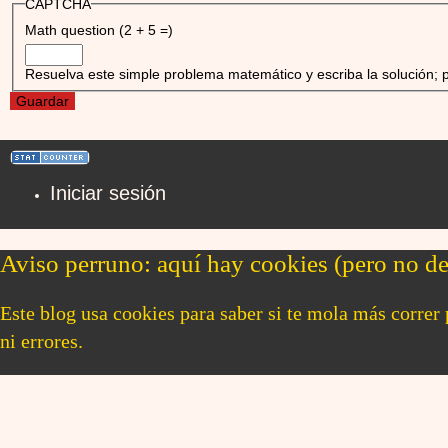
CAPTCHA
Math question (2 + 5 =)
Resuelva este simple problema matemático y escriba la solución; p
Iniciar sesión
User
account
Aviso perruno: aquí hay cookies (pero no de
menu
Este blog usa cookies para saber si te mola más correr
ni errores.
Si aceptas, prometo no morderte los datos.
Más información