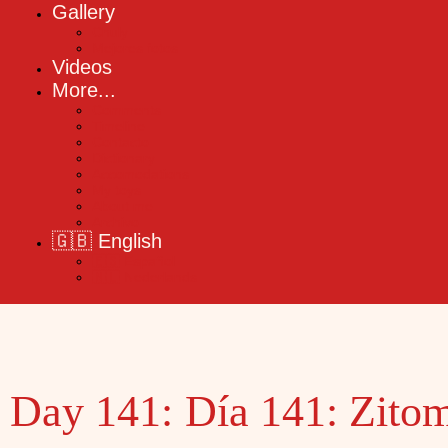
Gallery
Chuly
Mejores fotos
Videos
More...
Comments
Timeline
Contacto
Dictionary
Accomodations
My toys
About me
Archivo
🇬🇧 English
🇪🇸 Español
🇳🇱 Nederlands
Day 141:
Día 141: Zitomi