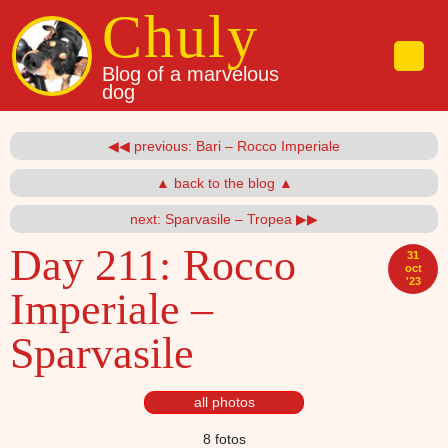
Pasar al contenido principal
Chuly
Blog of a marvelous
dog
◀◀ previous: Bari – Rocco Imperiale
▲ back to the blog ▲
next: Sparvasile – Tropea ▶▶
Day 211:
Rocco
31
oct
'23
Imperiale –
Sparvasile
all photos
8 fotos