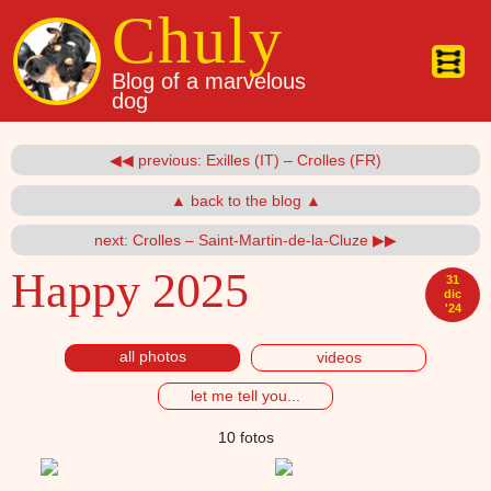
Pasar al contenido principal
Chuly
Blog of a marvelous
dog
◀◀ previous: Exilles (IT) – Crolles (FR)
▲ back to the blog ▲
next: Crolles – Saint-Martin-de-la-Cluze ▶▶
Happy 2025
31
dic
'24
all photos
videos
let me tell you...
10 fotos