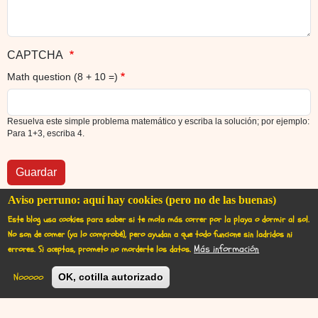
CAPTCHA
Math question (8 + 10 =)
Resuelva este simple problema matemático y escriba la solución; por ejemplo:
Para 1+3, escriba 4.
Aviso perruno: aquí hay cookies (pero no de las buenas)
Este blog usa cookies para saber si te mola más correr por la playa o dormir al sol.
No son de comer (ya lo comprobé), pero ayudan a que todo funcione sin ladridos ni
Más información
errores.
Si aceptas, prometo no morderte los datos.
User account menu
Iniciar sesión
Nooooo
OK, cotilla autorizado