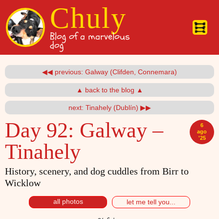
Pasar al contenido principal
Chuly
Blog of a marvelous
dog
◀◀ previous: Galway (Clifden, Connemara)
▲ back to the blog ▲
next: Tinahely (Dublín) ▶▶
Day 92:
Galway –
6
ago
'25
Tinahely
History, scenery, and dog cuddles from Birr to
Wicklow
all photos
let me tell you...