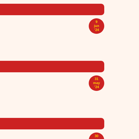
9
jun
'24
31
may
'24
30