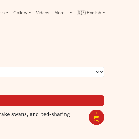
tion
els
Gallery
Videos
More...
🇬🇧 English
 fake swans, and bed-sharing
30
jun
'25