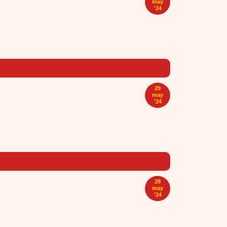
may
'24
29
may
'24
28
may
'24