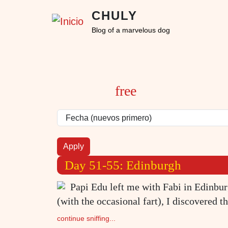
Pasar al contenido principal
CHULY
Blog of a marvelous dog
free
Day 51-55: Edinburgh
Papi Edu left me with Fabi in Edinbur
(with the occasional fart), I discovered t
continue sniffing...