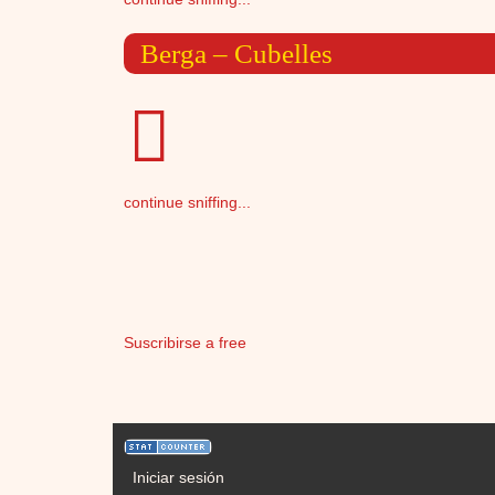
Berga – Cubelles
continue sniffing...
Paginación
Suscribirse a free
User account menu
Iniciar sesión