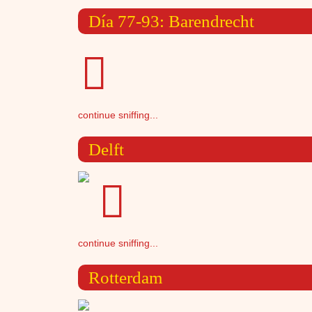
Día 77-93: Barendrecht
continue sniffing...
Delft
continue sniffing...
Rotterdam