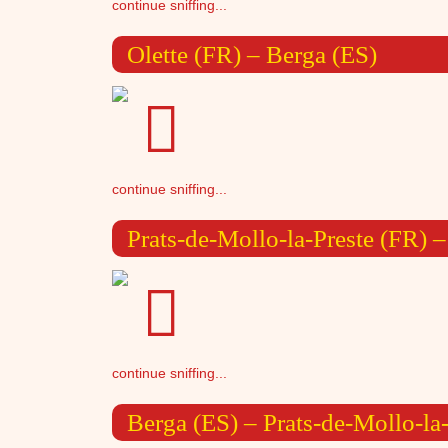
continue sniffing...
Olette (FR) – Berga (ES)
continue sniffing...
Prats-de-Mollo-la-Preste (FR) 
continue sniffing...
Berga (ES) – Prats-de-Mollo-la