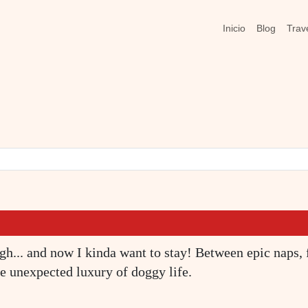
Main naviga
Inicio
Blog
Trav
gh... and now I kinda want to stay! Between epic naps,
he unexpected luxury of doggy life.