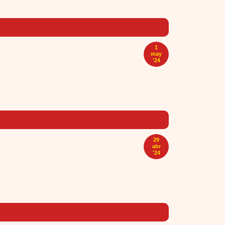
1
may
'24
29
abr
'24