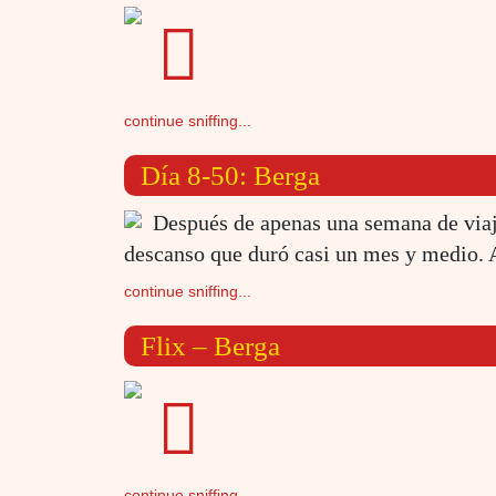
continue sniffing...
Día 8-50: Berga
Después de apenas una semana de viaj
descanso que duró casi un mes y medio. A
continue sniffing...
Flix – Berga
continue sniffing...