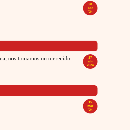
28
abr
'24
lona, nos tomamos un merecido
27
abr
2024
15
mar
'24