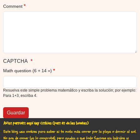
Comment
CAPTCHA
Math question (6 + 14 =)
Resuelva este simple problema matemático y escriba la solución; por ejemplo:
Para 1+3, escriba 4.
Aviso perruno: aquí hay cookies (pero no de las buenas)
Este blog usa cookies para saber si te mola más correr por la playa o dormir al sol.
No son de comer (ya lo comprobé), pero ayudan a que todo funcione sin ladridos ni