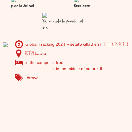
puesta del sol
Bzzz bzzz
Yo, mirando la puesta del
sol.
Global Tracking 2024
setatS citlaB ehT 🇱🇹🇱🇻🇪🇪
🇱🇻 Latvia
in the camper
free
in the middle of nature 🌲
travel