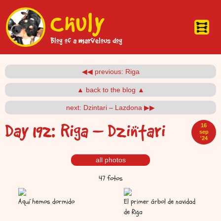
Pasar al contenido principal
Chuly
Blog of a marvelous dog
◀◀ previous: Riga
▲ back to the blog ▲
next: Dzintari – Lazdona ▶▶
Day 192:
Riga – Dzintari
16
sep
'24
all photos
47 fotos
Aquí hemos dormido
El primer árbol de navidad
de Riga