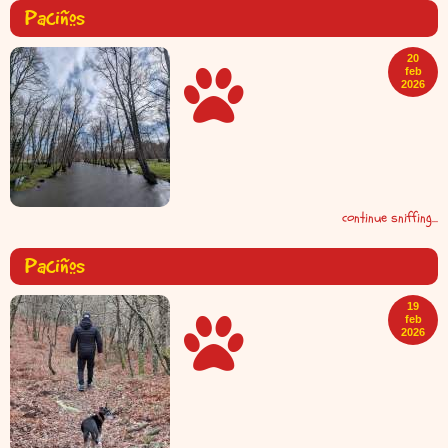
Paciños
20
feb
2026
continue sniffing...
Paciños
19
feb
2026