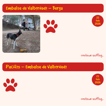
Embalse de Valbornedo – Berga
22
feb
2026
continue sniffing...
Paciños – Embalse de Valbornedo
21
feb
2026
continue sniffing...