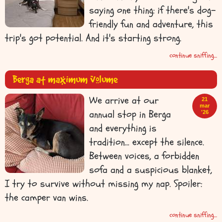
saying one thing: if there's dog-
friendly fun and adventure, this
trip's got potential. And it's starting strong.
continue sniffing...
Berga at maximum volume
We arrive at our
21
mar
annual stop in Berga
'26
and everything is
tradition… except the silence.
Between voices, a forbidden
sofa and a suspicious blanket,
I try to survive without missing my nap. Spoiler:
the camper van wins.
continue sniffing...