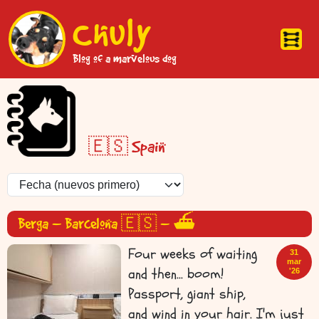
Pasar al contenido principal
Chuly
Blog of a marvelous dog
🇪🇸 Spain
Berga – Barcelona 🇪🇸 – ⛴️
Four weeks of waiting
31
mar
and then… boom!
'26
Passport, giant ship,
and wind in your hair. I'm just