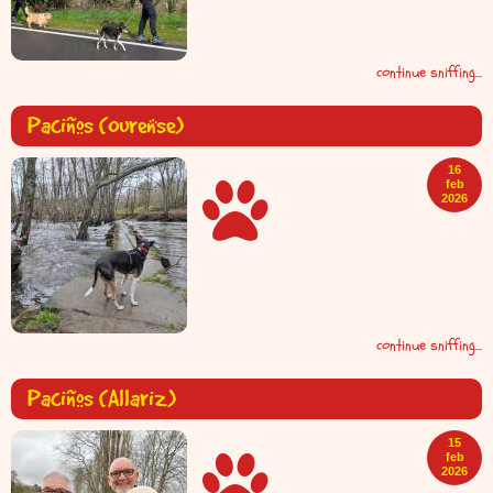
continue sniffing...
Paciños (Ourense)
16
feb
2026
continue sniffing...
Paciños (Allariz)
15
feb
2026