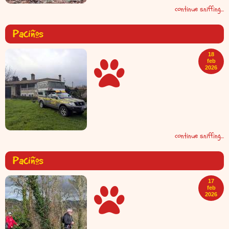
continue sniffing...
Paciños
18
feb
2026
continue sniffing...
Paciños
17
feb
2026