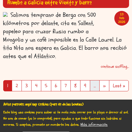
Rumbo a Galicia entre viento y barro
Salimos temprano de Berga con 500
13
feb
kilómetros por delante, cita en Sallent,
2026
papeleo para cruzar Rusia rumbo a
Mongolia y un café imposible en la Calle Laurel. La
tita Nita nos espera en Galicia. El barro nos recibió
antes que el Atlántico.
continue sniffing...
Paginación
Page
Page
Page
Page
Page
Page
Page
Page
Page
Siguiente págin
Última pá
1
2
3
4
5
6
7
8
9
…
››
Last »
Aviso perruno: aquí hay cookies (pero no de las buenas)
Este blog usa cookies para saber si te mola más correr por la playa o dormir al sol.
No son de comer (ya lo comprobé), pero ayudan a que todo funcione sin ladridos ni
Más información
errores.
Si aceptas, prometo no morderte los datos.