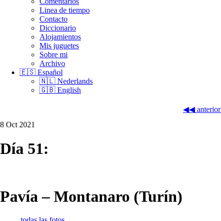
Comentarios
Linea de tiempo
Contacto
Diccionario
Alojamientos
Mis juguetes
Sobre mi
Archivo
🇪🇸 Español
🇳🇱 Nederlands
🇬🇧 English
◀◀ anterior
8 Oct 2021
Día 51:
Pavía – Montanaro (Turín)
todas las fotos