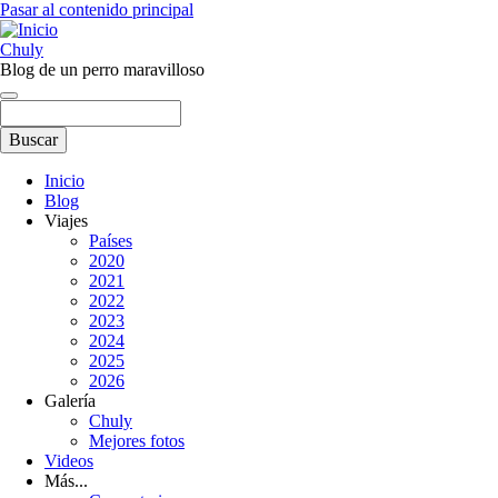
Pasar al contenido principal
Chuly
Blog de un perro maravilloso
Buscar
Inicio
Blog
Main
Viajes
navigation
Países
2020
2021
2022
2023
2024
2025
2026
Galería
Chuly
Mejores fotos
Videos
Más...