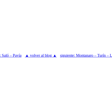
: Saló – Pavía
▲ volver al blog ▲
siguiente: Montanaro – Turín –