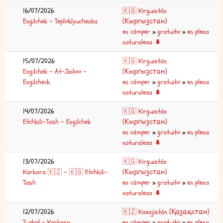
16/07/2026
🇰🇬 Kirguistán
Engilchek – Teploklyuchenka
(Кыргызстан)
en cámper
»
gratuito
»
en plena
naturaleza 🌲
15/07/2026
🇰🇬 Kirguistán
Engilchek – At-Jailoo –
(Кыргызстан)
Engilcheck
en cámper
»
gratuito
»
en plena
naturaleza 🌲
14/07/2026
🇰🇬 Kirguistán
Etchkili-Tash – Engilchek
(Кыргызстан)
en cámper
»
gratuito
»
en plena
naturaleza 🌲
13/07/2026
🇰🇬 Kirguistán
Karkara 🇰🇿 – 🇰🇬 Etchkili-
(Кыргызстан)
Tash
en cámper
»
gratuito
»
en plena
naturaleza 🌲
12/07/2026
🇰🇿 Kazajistán (Қазақстан)
Tuzkol – Karkara
en cámper
»
gratuito
»
en plena