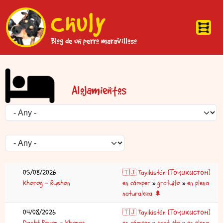
Pasar al contenido principal
Chuly
Blog de un perro maravilloso
Alojamientos
05/08/2026
🇹🇯 Tayikistán (Тоҷикистон)
Khorog – Rushon
en cámper
»
gratuito
»
en plena
naturaleza 🌲
04/08/2026
🇹🇯 Tayikistán (Тоҷикистон)
Dasht Poyon – Khorog
en cámper
»
gratuito
»
en plena