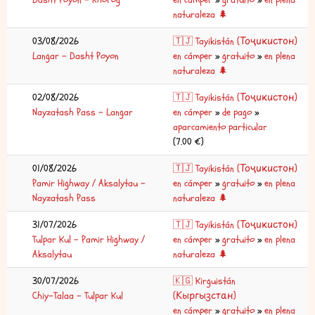
naturaleza 🌲
03/08/2026
🇹🇯 Tayikistán (Тоҷикистон)
Langar – Dasht Poyon
en cámper
»
gratuito
»
en plena
naturaleza 🌲
02/08/2026
🇹🇯 Tayikistán (Тоҷикистон)
Nayzatash Pass – Langar
en cámper
»
de pago
»
aparcamiento particular
(7.00 €)
01/08/2026
🇹🇯 Tayikistán (Тоҷикистон)
Pamir Highway / Aksalytau –
en cámper
»
gratuito
»
en plena
Nayzatash Pass
naturaleza 🌲
31/07/2026
🇹🇯 Tayikistán (Тоҷикистон)
Tulpar Kul – Pamir Highway /
en cámper
»
gratuito
»
en plena
Aksalytau
naturaleza 🌲
30/07/2026
🇰🇬 Kirguistán
Chiy-Talaa – Tulpar Kul
(Кыргызстан)
en cámper
»
gratuito
»
en plena