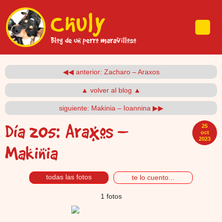
Pasar al contenido principal
Chuly
Blog de un perro maravilloso
◀◀ anterior: Zacharo – Araxos
▲ volver al blog ▲
siguiente: Makinia – Ioannina ▶▶
Día 205:
Araxos –
25
oct
2023
Makinia
todas las fotos
te lo cuento...
1 fotos