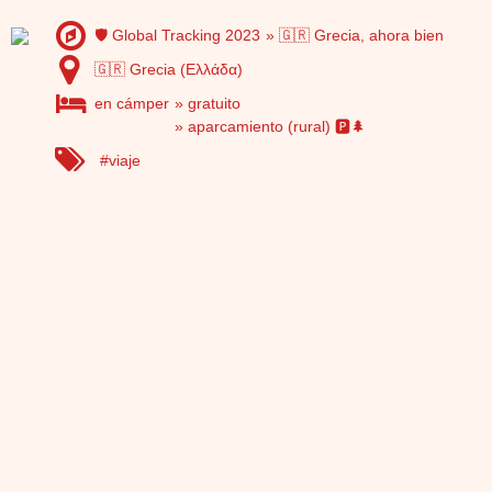
🛡️ Global Tracking 2023
🇬🇷 Grecia, ahora bien
🇬🇷 Grecia (Ελλάδα)
en cámper
gratuito
aparcamiento (rural) 🅿️🌲
viaje