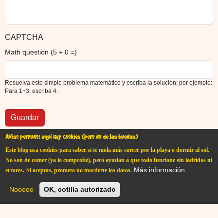
CAPTCHA
Math question (5 + 0 =)
Resuelva este simple problema matemático y escriba la solución; por ejemplo:
Para 1+3, escriba 4.
Aviso perruno: aquí hay cookies (pero no de las buenas)
Este blog usa cookies para saber si te mola más correr por la playa o dormir al sol.
No son de comer (ya lo comprobé), pero ayudan a que todo funcione sin ladridos ni
Más información
errores.
Si aceptas, prometo no morderte los datos.
User account menu
Iniciar sesión
Nooooo
OK, cotilla autorizado