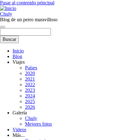
Pasar al contenido principal
Chuly
Blog de un perro maravilloso
Buscar
Inicio
Blog
Main
Viajes
navigation
Países
2020
2021
2022
2023
2024
2025
2026
Galería
Chuly
Mejores fotos
Videos
Más...