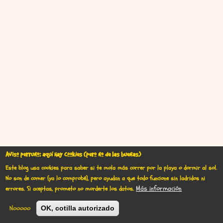
Aviso perruno: aquí hay cookies (pero no de las buenas)
Este blog usa cookies para saber si te mola más correr por la playa o dormir al sol.
No son de comer (ya lo comprobé), pero ayudan a que todo funcione sin ladridos ni
User account menu
Iniciar sesión
Más información
errores.
Si aceptas, prometo no morderte los datos.
Nooooo
OK, cotilla autorizado