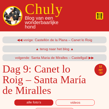
Overslaan en naar de inhoud gaan
Chuly
Blog van een
wonderbaarlijke
hond
◀◀ vorige: Castellón de la Plana – Canet lo Roig
▲ terug naar het blog ▲
volgende: Santa Maria de Miralles – Castellgalí ▶▶
Dag 9:
Canet lo
12
apr
'23
Roig – Santa María
de Miralles
alle foto’s
videos