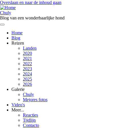
Overslaan en naar de inhoud gaan
Chuly
Blog van een wonderbaarlijke hond
Home
Blog
Menú
Reizen
principal
Landen
2020
2021
2022
2023
2024
2025
2026
Galerie
Chuly
Mejores fotos
Video's
Meer...
Reacties
Tijdlijn
Contacto