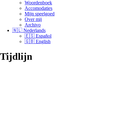
Woordenboek
Accomodaties
Mijn speelgoed
Over mij
Archivo
🇳🇱 Nederlands
🇪🇸 Español
🇬🇧 English
Tijdlijn