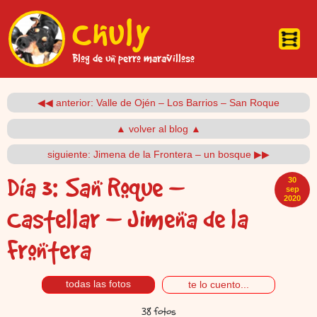
Pasar al contenido principal
Chuly
Blog de un perro maravilloso
◀◀ anterior: Valle de Ojén – Los Barrios – San Roque
▲ volver al blog ▲
siguiente: Jimena de la Frontera – un bosque ▶▶
Día 3:
San Roque –
30
sep
2020
Castellar – Jimena de la
Frontera
todas las fotos
te lo cuento...
38 fotos