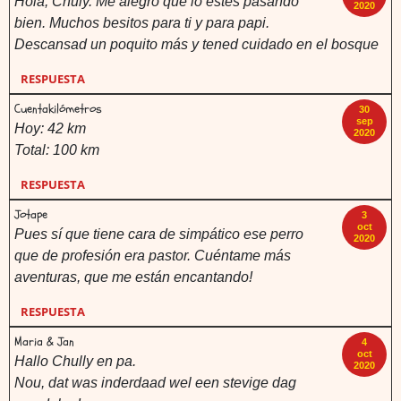
Hola, Chuly. Me alegro que lo estés pasando
2020
bien. Muchos besitos para ti y para papi.
Descansad un poquito más y tened cuidado en el bosque
RESPUESTA
Cuentakilómetros
30
sep
Hoy: 42 km
2020
Total: 100 km
RESPUESTA
Jotape
3
oct
Pues sí que tiene cara de simpático ese perro
2020
que de profesión era pastor. Cuéntame más
aventuras, que me están encantando!
RESPUESTA
Maria & Jan
4
oct
Hallo Chully en pa.
2020
Nou, dat was inderdaad wel een stevige dag