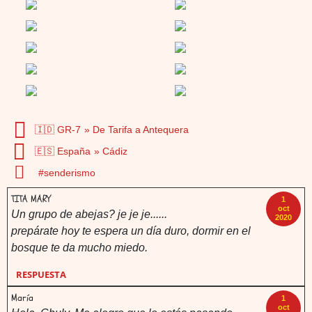
🇮🇩 GR-7
De Tarifa a Antequera
🇪🇸 España
Cádiz
senderismo
TITA MARY
1
oct
Un grupo de abejas? je je je......
2020
prepárate hoy te espera un día duro, dormir en el
bosque te da mucho miedo.
RESPUESTA
María
1
oct