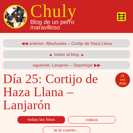
Pasar al contenido principal
Chuly
Blog de un perro
maravilloso
◀◀ anterior: Albuñuelas – Cortijo de Haza Llana
▲ volver al blog ▲
siguiente: Lanjarón – Soportújar ▶▶
Día 25:
Cortijo de
22
oct
2020
Haza Llana –
Lanjarón
todas las fotos
vídeos
te lo cuento...