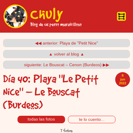
Pasar al contenido principal
Chuly
Blog de un perro maravilloso
◀◀ anterior: Playa de "Petit Nice"
▲ volver al blog ▲
siguiente: Le Bouscat – Cenon (Burdeos) ▶▶
Día 40:
Playa "Le Petit
8
jun
2022
Nice" – Le Bouscat
(Burdeos)
todas las fotos
te lo cuento...
7 fotos