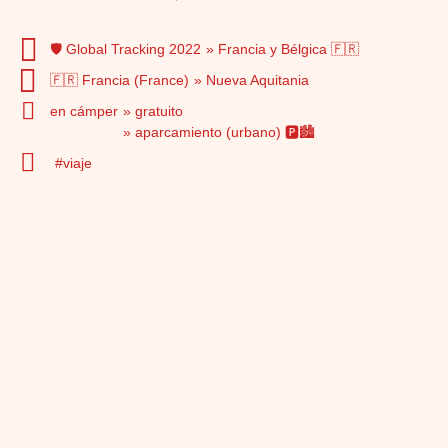
🛡️ Global Tracking 2022
Francia y Bélgica 🇫🇷
🇫🇷 Francia (France)
Nueva Aquitania
en cámper
gratuito
aparcamiento (urbano) 🅿️🏙️
viaje