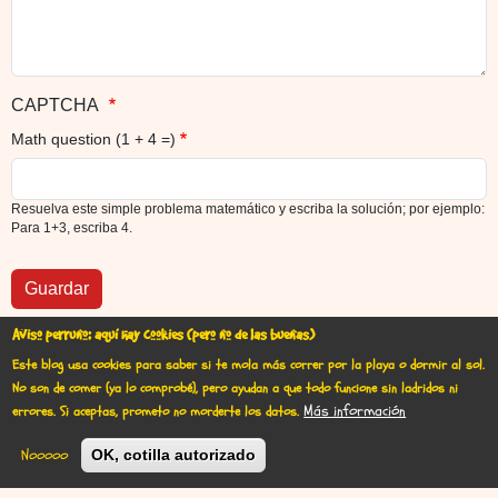
CAPTCHA
Math question (1 + 4 =)
Resuelva este simple problema matemático y escriba la solución; por ejemplo:
Para 1+3, escriba 4.
Aviso perruno: aquí hay cookies (pero no de las buenas)
Este blog usa cookies para saber si te mola más correr por la playa o dormir al sol.
No son de comer (ya lo comprobé), pero ayudan a que todo funcione sin ladridos ni
Más información
errores.
Si aceptas, prometo no morderte los datos.
User account menu
Iniciar sesión
Nooooo
OK, cotilla autorizado