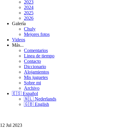
2023
2024
2025
2026
Galería
Chuly
Mejores fotos
Videos
Más...
Comentarios
Linea de tiempo
Contacto
Diccionario
Alojamientos
Mis juguetes
Sobre mi
Archivo
🇪🇸 Español
🇳🇱 Nederlands
🇬🇧 English
12 Jul 2023