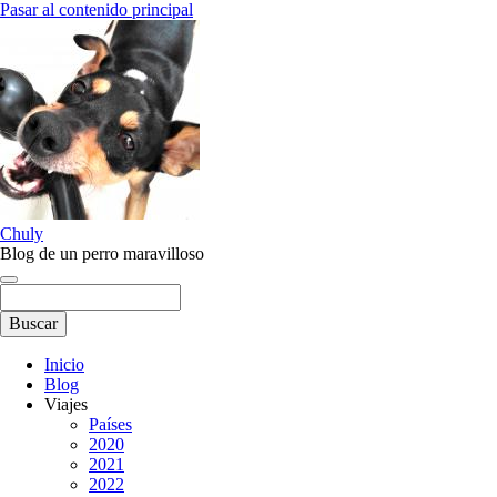
Pasar al contenido principal
Chuly
Blog de un perro maravilloso
Buscar
Inicio
Blog
Main
Viajes
navigation
Países
2020
2021
2022