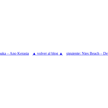
paka – Ano Kerasia
▲ volver al blog ▲
siguiente: Nies Beach – D