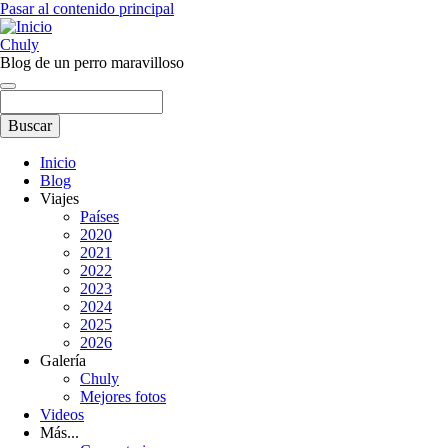
Pasar al contenido principal
Chuly
Blog de un perro maravilloso
Buscar
Inicio
Blog
Main
Viajes
navigation
Países
2020
2021
2022
2023
2024
2025
2026
Galería
Chuly
Mejores fotos
Videos
Más...