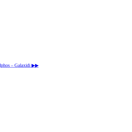
elphos – Galaxidi ▶▶