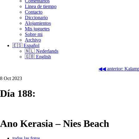
Comentarios
Linea de tiempo
Contacto
Diccionario
Alojamientos
Mis juguetes
Sobre mi
Archivo
🇪🇸 Español
🇳🇱 Nederlands
🇬🇧 English
◀◀ anterior: Kalam
8 Oct 2023
Día 188:
Ano Kerasia – Nies Beach
todas las fotos