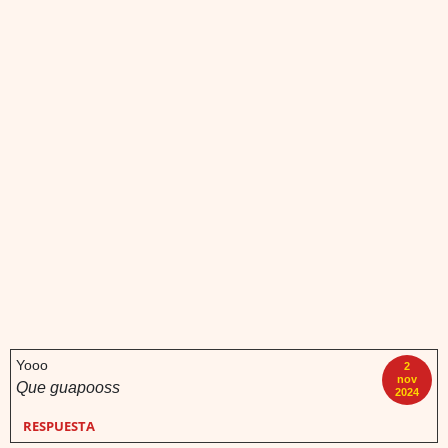
Yooo
2
nov
Que guapooss
2024
RESPUESTA