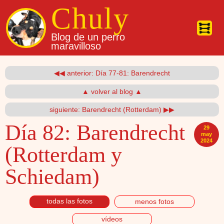
Pasar al contenido principal
Chuly
Blog de un perro
maravilloso
◀◀ anterior: Día 77-81: Barendrecht
▲ volver al blog ▲
siguiente: Barendrecht (Rotterdam) ▶▶
Día 82:
Barendrecht
29
may
2024
(Rotterdam y
Schiedam)
todas las fotos
menos fotos
vídeos