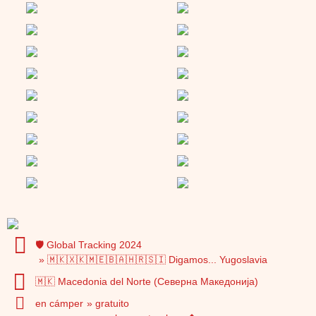
🛡️ Global Tracking 2024
🇲🇰🇽🇰🇲🇪🇧🇦🇭🇷🇸🇮 Digamos... Yugoslavia
🇲🇰 Macedonia del Norte (Северна Македонија)
en cámper
gratuito