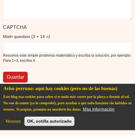
CAPTCHA
Math question (3 + 14 =)
Resuelva este simple problema matemático y escriba la solución; por ejemplo:
Para 1+3, escriba 4.
Aviso perruno: aquí hay cookies (pero no de las buenas)
Este blog usa cookies para saber si te mola más correr por la playa o dormir al sol.
No son de comer (ya lo comprobé), pero ayudan a que todo funcione sin ladridos ni
Más información
errores.
Si aceptas, prometo no morderte los datos.
User account menu
Iniciar sesión
Nooooo
OK, cotilla autorizado