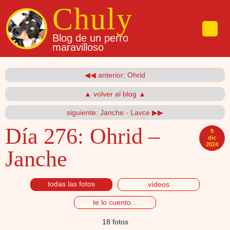
Pasar al contenido principal
Chuly
Blog de un perro
maravilloso
◀◀ anterior: Ohrid
▲ volver al blog ▲
siguiente: Janche - Lavce ▶▶
Día 276:
Ohrid –
9
dic
2024
Janche
todas las fotos
vídeos
te lo cuento...
18 fotos